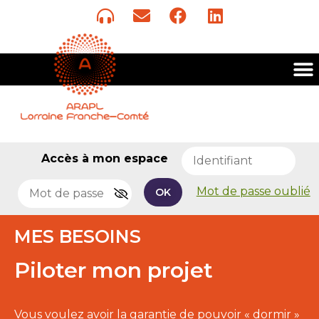
Accès à mon espace
Mot de passe oublié
OK
MES BESOINS
Piloter mon projet
Vous voulez avoir la garantie de pouvoir « dormir »