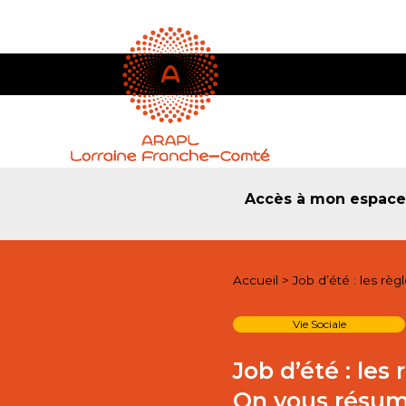
Accès à mon espac
Accueil
>
Job d’été : les rè
Vie Sociale
Job d’été : le
On vous résume