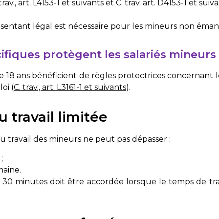
trav., art. L4153-1 et suivants
et
C. trav. art. D4153-1 et suiv
ésentant légal est nécessaire pour les mineurs non éman
ifiques protègent les salariés mineurs
de 18 ans bénéficient de règles protectrices concernant l
oi (
C. trav., art. L3161-1 et suivants
).
 travail limitée
du travail des mineurs ne peut pas dépasser :
;
maine.
30 minutes doit être accordée lorsque le temps de tra