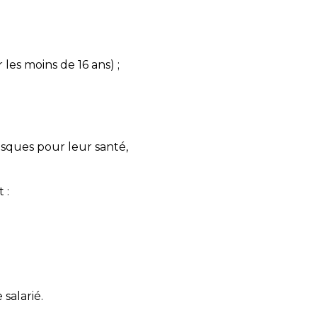
es moins de 16 ans) ;
isques pour leur santé,
t :
salarié.