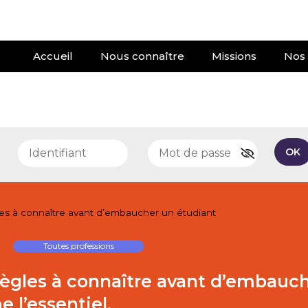
Accueil
Nous connaître
Missions
Nos 
e
OK
gles à connaître avant d’embaucher un étudiant
Toutes professions
s règles à connaître avant d’embauc
 l’essentiel.