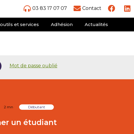
03 83 17 07 07
Contact
outils et services
Adhésion
Actualités
Mot de passe oublié
2 mn
Débutant
her un étudiant