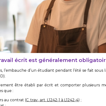
ravail écrit est généralement obligatoi
s, l’embauche d’un étudiant pendant l’été se fait sous 
D).
rement être établi par écrit et comporter plusieurs me
les que :
rs au contrat (
C. trav., art. L1242-1 à L1242-4
) ;
at ;