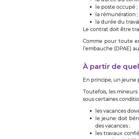
le poste occupé ;
la rémunération ;
la durée du travai
Le contrat doit être tr
Comme pour toute emb
l’embauche (DPAE) aupr
À partir de quel
En principe, un jeune pe
Toutefois, les mineur
sous certaines conditio
les vacances doiv
le jeune doit bén
des vacances ;
les travaux confi