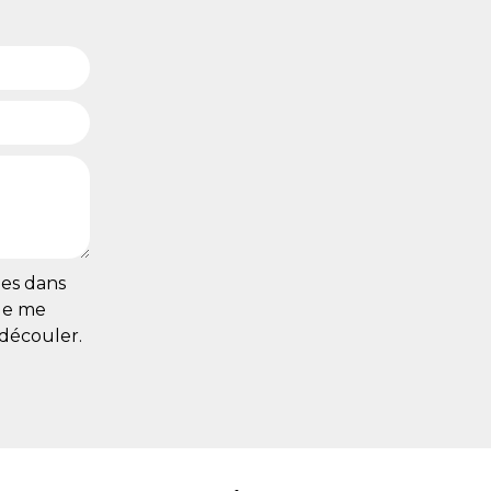
ies dans
 de me
 découler.