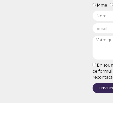
Mme
En soume
ce formula
recontact
ENVOY