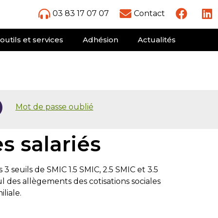
03 83 17 07 07
Contact
outils et services
Adhésion
Actualités
Mot de passe oublié
s salariés
3 seuils de SMIC 1.5 SMIC, 2.5 SMIC et 3.5
ul des allègements des cotisations sociales
liale.