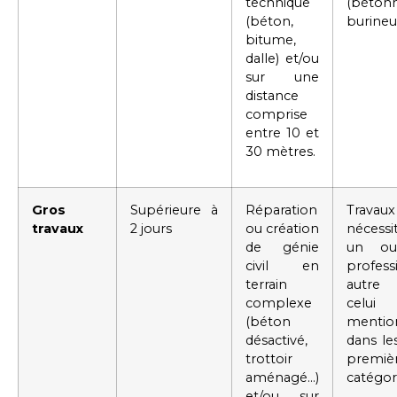
technique
(bétonn
(béton,
burineu
bitume,
dalle) et/ou
sur une
distance
comprise
entre 10 et
30 mètres.
Gros
Supérieure à
Réparation
Travaux
travaux
2 jours
ou création
nécessi
de génie
un out
civil en
profess
terrain
autre
complexe
celui
(béton
mentio
désactivé,
dans le
trottoir
premiè
aménagé…)
catégor
et/ou sur