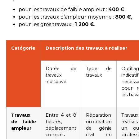
pour les travaux de faible ampleur :
400 €
,
pour les travaux d’ampleur moyenne :
800 €
,
pour les gros travaux :
1 200 €
.
Catégorie
Description des travaux à réaliser
Durée de
Type de
Outilla
travaux
travaux
indicatif
indicative
nécessa
pour ré
les trav
Travaux
Entre 4 et 8
Réparation
Travaux
de faible
heures,
ou création
réalisé
ampleur
déplacement
de génie
un out
compris
civil en
profess