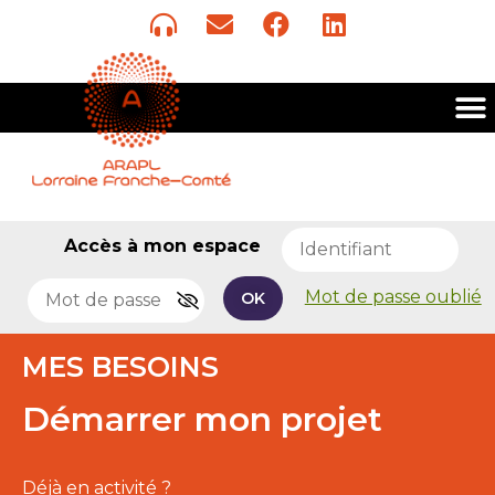
Accès à mon espace
Mot de passe oublié
OK
MES BESOINS
Démarrer mon projet
Déjà en activité ?