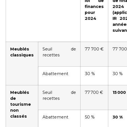
loi de
de fin
finances
2024
pour
(appli
2024
IR 20
année
suivan
Meublés
Seuil de
77 700 €
77 700
classiques
recettes
Abattement
30 %
30 %
Meublés
Seuil de
77 700 €
15 000
de
recettes
tourisme
non
classés
Abattement
50 %
30 %