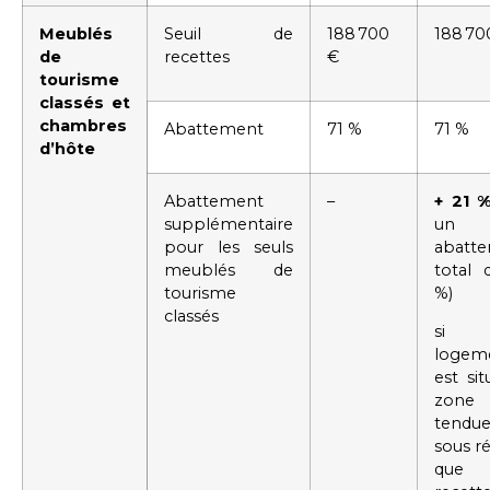
Meublés
Seuil de
188 700
188 70
de
recettes
€
tourisme
classés et
chambres
Abattement
71 %
71 %
d’hôte
Abattement
–
+ 21 
supplémentaire
un
pour les seuls
abatt
meublés de
total 
tourisme
%)
classés
si
logem
est si
zone
tendu
sous r
que