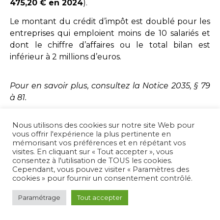
475,20 € en 2024
).
Le montant du crédit d’impôt est doublé pour les
entreprises qui emploient moins de 10 salariés et
dont le chiffre d’affaires ou le total bilan est
inférieur à 2 millions d’euros.
Pour en savoir plus, consultez la Notice 2035, § 79
à 81.
Nous utilisons des cookies sur notre site Web pour
A NOTER
que le montant du crédit d’impôt est
vous offrir l'expérience la plus pertinente en
temporairement doublé pour les entreprises qui
mémorisant vos préférences et en répétant vos
emploient moins de 10 salariés et dont le chiffre
visites. En cliquant sur « Tout accepter », vous
consentez à l'utilisation de TOUS les cookies.
d’affaires ou le total bilan est inférieur à 2 millions
Cependant, vous pouvez visiter « Paramètres des
d’euros (formations effectuées entre le 1/1/2022 et
cookies » pour fournir un consentement contrôlé.
le 31/12/2024),
soit un crédit d’impôt maximum de
950,40 € en 2024.
Paramétrage
Tout accepter