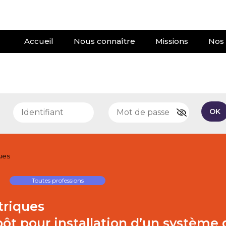
Accueil
Nous connaître
Missions
Nos 
e
OK
ues
Toutes professions
triques
pôt pour installation d’un système 