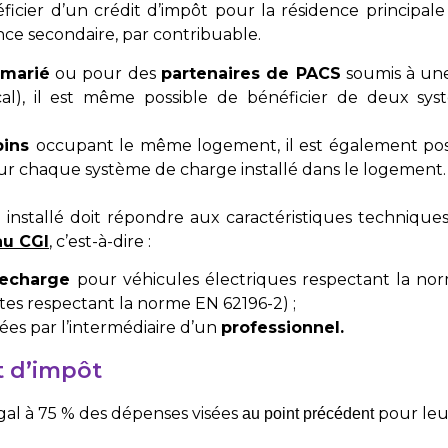
éficier d’un crédit d’impôt pour la résidence principal
nce secondaire, par contribuable.
marié
ou pour des
partenaires de PACS
soumis à un
cal), il est même possible de bénéficier de deux sy
bins
occupant le même logement, il est également pos
ur chaque système de charge installé dans le logement.
nstallé doit répondre aux caractéristiques techniques 
au CGI
, c’est-à-dire :
echarge
pour véhicules électriques respectant la no
es respectant la norme EN 62196-2) ;
lées par l’intermédiaire d’un
professionnel.
t d’impôt
égal à 75 % des dépenses visées
pour le
au point précédent