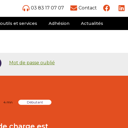
03 83 17 07 07
Contact
outils et services
Adhésion
Actualités
Mot de passe oublié
4 mn
Débutant
de charge est