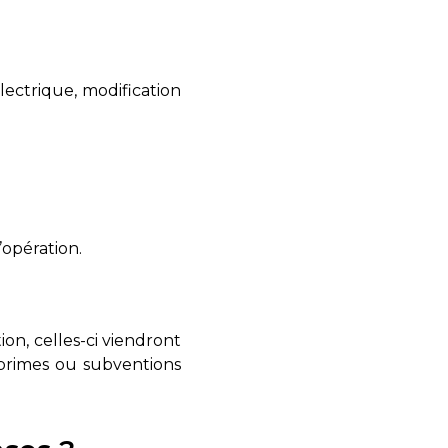
ectrique, modification
’opération.
on, celles-ci viendront
 primes ou subventions